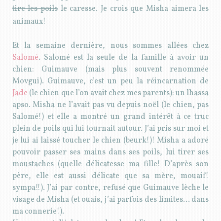
tire les poils
le caresse. Je crois que Misha aimera les
animaux!
Et la semaine dernière, nous sommes allées chez
Salomé
. Salomé est la seule de la famille à avoir un
chien: Guimauve (mais plus souvent renommée
Movgui). Guimauve, c’est un peu la réincarnation de
Jade
(le chien que l’on avait chez mes parents): un lhassa
apso. Misha ne l’avait pas vu depuis noël (le chien, pas
Salomé!) et elle a montré un grand intérêt à ce truc
plein de poils qui lui tournait autour. J’ai pris sur moi et
je lui ai laissé toucher le chien (beurk!)! Misha a adoré
pouvoir passer ses mains dans ses poils, lui tirer ses
moustaches (quelle délicatesse ma fille! D’après son
père, elle est aussi délicate que sa mère, mouaif!
sympa!!). J’ai par contre, refusé que Guimauve lèche le
visage de Misha (et ouais, j’ai parfois des limites… dans
ma connerie!).