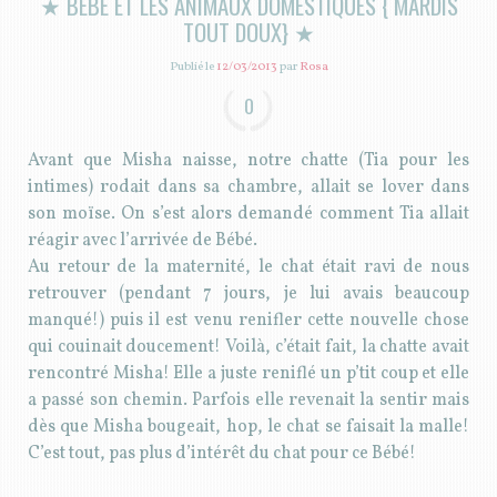
★ BÉBÉ ET LES ANIMAUX DOMESTIQUES { MARDIS
TOUT DOUX} ★
Publié le
12/03/2013
par
Rosa
0
Avant que Misha naisse, notre chatte (Tia pour les
intimes) rodait dans sa chambre, allait se lover dans
son moïse. On s’est alors demandé comment Tia allait
réagir avec l’arrivée de Bébé.
Au retour de la maternité, le chat était ravi de nous
retrouver (pendant 7 jours, je lui avais beaucoup
manqué!) puis il est venu renifler cette nouvelle chose
qui couinait doucement! Voilà, c’était fait, la chatte avait
rencontré Misha! Elle a juste reniflé un p’tit coup et elle
a passé son chemin. Parfois elle revenait la sentir mais
dès que Misha bougeait, hop, le chat se faisait la malle!
C’est tout, pas plus d’intérêt du chat pour ce Bébé!