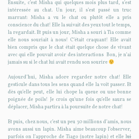
Ensuite, c’est Misha qui quelques mois plus tard, s’est
intéressée au chat. Un jour, il s’est passé un truc
marrant: Misha a vu le chat ou plutôt elle a pris
conscience du chat! Elle la suivait des yeux tout le temps,
la regardait. Et puis un jour, Misha a souri à Tia comme
elle nous souriait à nous! C’était craquant! Elle avait
bien compris que le chat était quelque chose de vivant
avec qui elle pouvait avoir des interactions Bon, je n’ai
jamais su si le chat lui avait rendu son sourire
Aujourd’hui, Misha adore regarder notre chat! Elle
gesticule dans tous les sens quand elle la voit passer. Et
dès qu’elle peut, elle lui chope la queue ou une bonne
poignée de poils! Je crois qu’une fois qu’elle saura se
déplacer, Misha partira à la poursuite de notre chat!
Et puis, chez nous, c’est un peu 30 millions d’amis, nous
avons aussi un lapin. Misha aime beaucoup l’observer,
parfois on l’approche de Tiago (notre lapin) et elle l
ui