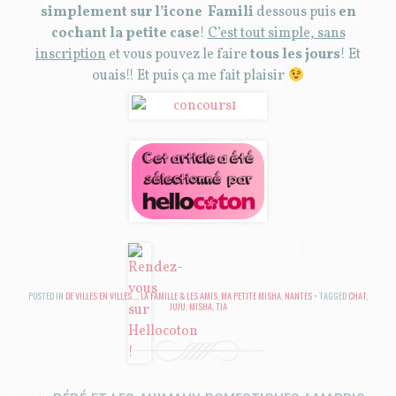
simplement sur l’icone
Famili
dessous puis
en
cochant la petite case
!
C’est tout simple, sans
inscription
et vous pouvez le faire
tous les jours
! Et
ouais!! Et puis ça me fait plaisir
POSTED IN
DE VILLES EN VILLES...
,
LA FAMILLE & LES AMIS
,
MA PETITE MISHA
,
NANTES
TAGGED
CHAT
,
JUJU
,
MISHA
,
TIA