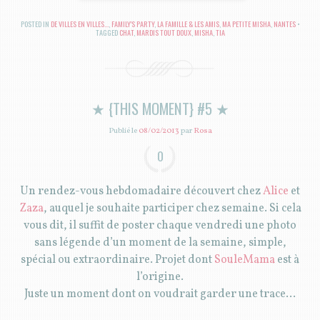
POSTED IN
DE VILLES EN VILLES...
,
FAMILY'S PARTY
,
LA FAMILLE & LES AMIS
,
MA PETITE MISHA
,
NANTES
TAGGED
CHAT
,
MARDIS TOUT DOUX
,
MISHA
,
TIA
★ {THIS MOMENT} #5 ★
Publié le
08/02/2013
par
Rosa
0
Un rendez-vous hebdomadaire découvert chez
Alice
et
Zaza
, auquel je souhaite participer chez semaine. Si cela
vous dit, il suffit de poster chaque vendredi une photo
sans légende d’un moment de la semaine, simple,
spécial ou extraordinaire. Projet dont
SouleMama
est à
l’origine.
Juste un moment dont on voudrait garder une trace…