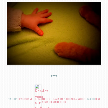
♥♥♥
POSTED IN
DE VILLES EN VILLES...
,
LA FAMILLE & LES AMIS
,
MA PETITE MISHA
,
NANTES
TAGGED
CHAT
,
MISHA
,
THIS MOMENT
,
TIA