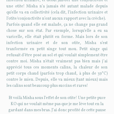
infection urinaire, et début janvier une conjonctivite et
une otite! Misha n’a jamais été autant malade depuis
qu’elle va en collectivité (cela dit, l’infection urinaire et
l’otite/conjonctivite n’ont aucun rapport avec la crèche).
Parfois quand elle est malade, ça ne change pas grand
chose sur son état. Par exemple, lorsqu’elle a eu sa
varicelle, elle était plutôt en forme. Mais lors de son
infection urinaire et de son otite, Misha s’est
tranformée en petit singe tout mou. Petit singe qui
refusait d’être posé au sol et qui voulait simplement être
contre moi. Misha n’était vraiment pas bien mais j’ai
apprécié tous ces moments calins, la chaleur de son
petit corps chaud (parfois trop chaud, à plus de 39°C)
contre le mien. Depuis, elle va mieux (tant mieux) mais
les calins sont beaucoup plus succins et rares!
Et voilà Misha sous l’effet de son otite! Une petite puce
KO qui ne voulait même pas que je me lève tout en la
gardant dans mes bras. J’ai donc profité de cette pause