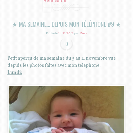
★ MA SEMAINE… DEPUIS MON TÉLÉPHONE #9 ★
Publié le
18/11/2012
par
Rosa
0
Petit aperçu de ma semaine du 5 au 11 novembre vue
depuis les photos faites avec mon téléphone.
Lundi: