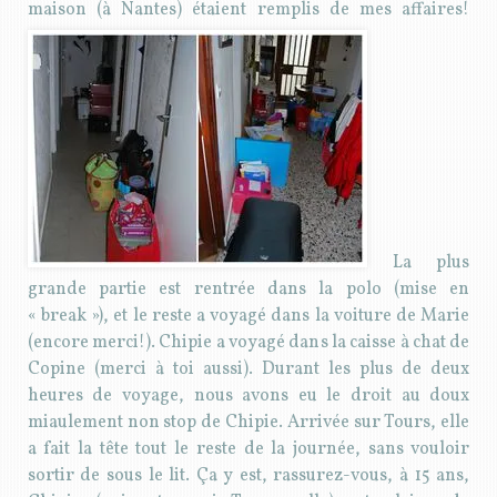
maison (à Nantes) étaient remplis de mes affaires!
La plus
grande partie est rentrée dans la polo (mise en
« break »), et le reste a voyagé dans la voiture de Marie
(encore merci!). Chipie a voyagé dans la caisse à chat de
Copine (merci à toi aussi). Durant les plus de deux
heures de voyage, nous avons eu le droit au doux
miaulement non stop de Chipie. Arrivée sur Tours, elle
a fait la tête tout le reste de la journée, sans vouloir
sortir de sous le lit. Ça y est, rassurez-vous, à 15 ans,