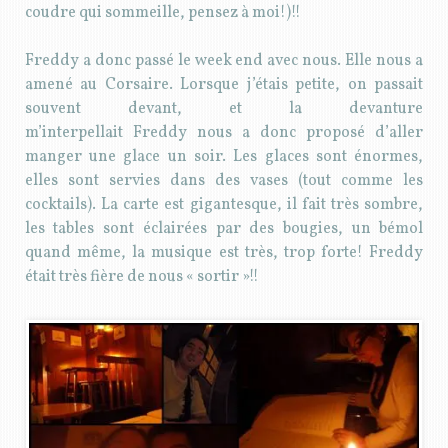
coudre qui sommeille, pensez à moi!)!!
Freddy a donc passé le week end avec nous. Elle nous a
amené au Corsaire. Lorsque j’étais petite, on passait
souvent devant, et la devanture
m’interpellait Freddy nous a donc proposé d’aller
manger une glace un soir. Les glaces sont énormes,
elles sont servies dans des vases (tout comme les
cocktails). La carte est gigantesque, il fait très sombre,
les tables sont éclairées par des bougies, un bémol
quand même, la musique est très, trop forte! Freddy
était très fière de nous « sortir »!!