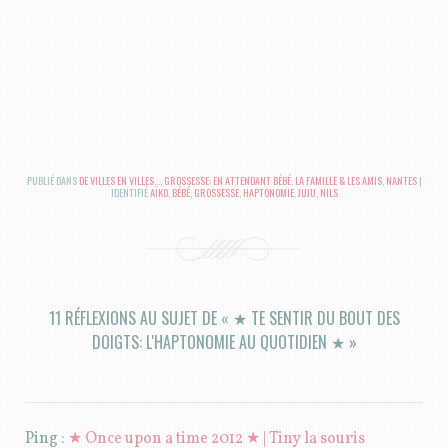
PUBLIÉ DANS
DE VILLES EN VILLES...
,
GROSSESSE: EN ATTENDANT BÉBÉ
,
LA FAMILLE & LES AMIS
,
NANTES
|
IDENTIFIÉ
AÏKO
,
BÉBÉ
,
GROSSESSE
,
HAPTONOMIE
,
JUJU
,
NILS
11 RÉFLEXIONS AU SUJET DE «
★ TE SENTIR DU BOUT DES
DOIGTS: L'HAPTONOMIE AU QUOTIDIEN ★
»
Ping :
★ Once upon a time 2012 ★ | Tiny la souris