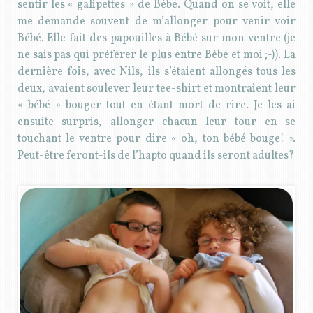
sentir les « galipettes » de Bébé. Quand on se voit, elle
me demande souvent de m’allonger pour venir voir
Bébé. Elle fait des papouilles à Bébé sur mon ventre (je
ne sais pas qui préférer le plus entre Bébé et moi ;-)). La
dernière fois, avec Nils, ils s’étaient allongés tous les
deux, avaient soulever leur tee-shirt et montraient leur
« bébé » bouger tout en étant mort de rire. Je les ai
ensuite surpris, allonger chacun leur tour en se
touchant le ventre pour dire « oh, ton bébé bouge! ».
Peut-être feront-ils de l’hapto quand ils seront adultes?