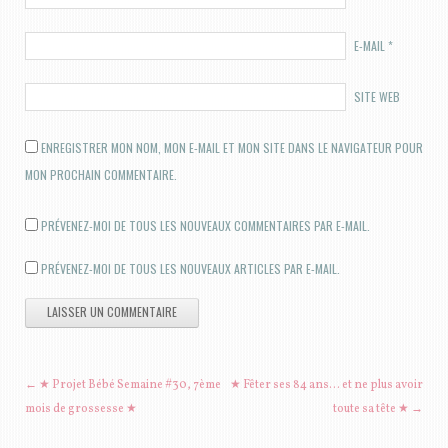
E-MAIL
*
SITE WEB
ENREGISTRER MON NOM, MON E-MAIL ET MON SITE DANS LE NAVIGATEUR POUR
MON PROCHAIN COMMENTAIRE.
PRÉVENEZ-MOI DE TOUS LES NOUVEAUX COMMENTAIRES PAR E-MAIL.
PRÉVENEZ-MOI DE TOUS LES NOUVEAUX ARTICLES PAR E-MAIL.
NAVIGATION DES ARTICLES
←
★ Projet Bébé Semaine #30, 7ème
★ Fêter ses 84 ans… et ne plus avoir
mois de grossesse ★
toute sa tête ★
→