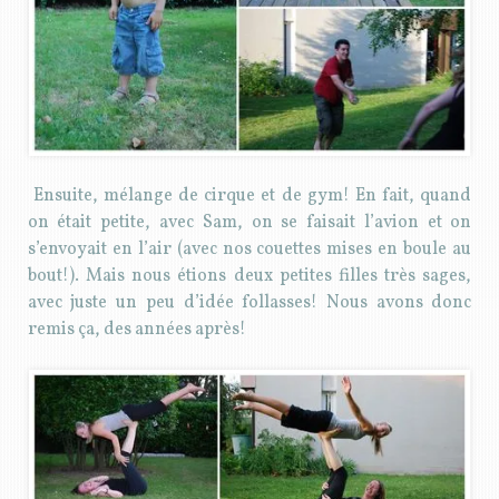
Ensuite, mélange de cirque et de gym! En fait, quand
on était petite, avec Sam, on se faisait l’avion et on
s’envoyait en l’air (avec nos couettes mises en boule au
bout!). Mais nous étions deux petites filles très sages,
avec juste un peu d’idée follasses! Nous avons donc
remis ça, des années après!