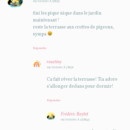
05/10/2011 À 3H53
fini les pique nique dans le jardin
maintenant !
reste la terrasse aux crottes de pigeons,
sympa
Répondre
rosatiny
05/10/2011 À 7H56
Ca fait rêver la terrasse! Tia adore
s’allonger dedans pour dormir!
Répondre
Frédéric Baylot
05/10/2011 À 23H45