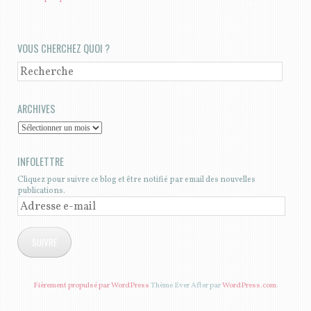
VOUS CHERCHEZ QUOI ?
RECHERCHE
ARCHIVES
A
R
INFOLETTRE
C
Cliquez pour suivre ce blog et être notifié par email des nouvelles
H
publications.
I
A
V
D
SUIVRE
E
R
S
E
S
Fièrement propulsé par WordPress
Thème Ever After par
WordPress.com
.
S