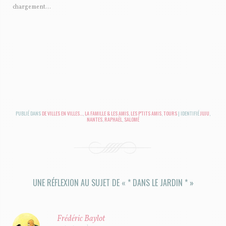
chargement…
PUBLIÉ DANS
DE VILLES EN VILLES...
,
LA FAMILLE & LES AMIS
,
LES P'TITS AMIS
,
TOURS
|
IDENTIFIÉ
JUJU
,
NANTES
,
RAPHAËL
,
SALOMÉ
UNE RÉFLEXION AU SUJET DE «
* DANS LE JARDIN *
»
Frédéric Baylot