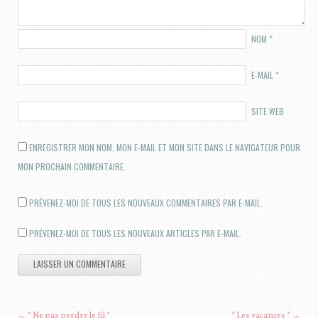
NOM
*
E-MAIL
*
SITE WEB
ENREGISTRER MON NOM, MON E-MAIL ET MON SITE DANS LE NAVIGATEUR POUR
MON PROCHAIN COMMENTAIRE.
PRÉVENEZ-MOI DE TOUS LES NOUVEAUX COMMENTAIRES PAR E-MAIL.
PRÉVENEZ-MOI DE TOUS LES NOUVEAUX ARTICLES PAR E-MAIL.
NAVIGATION DES ARTICLES
←
* Ne pas perdre le fil *
* Les vacances *
→