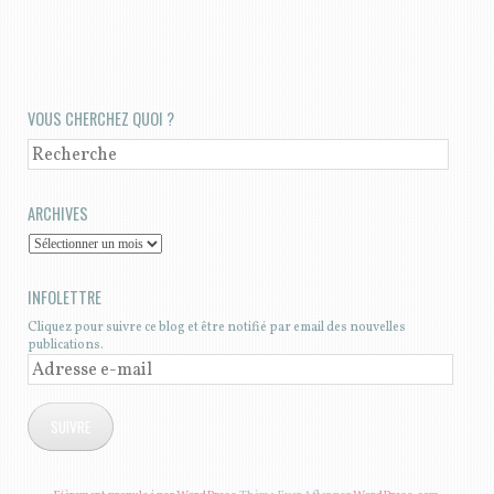
NAVIGATION DES ARTICLES
VOUS CHERCHEZ QUOI ?
RECHERCHE
ARCHIVES
A
R
INFOLETTRE
C
Cliquez pour suivre ce blog et être notifié par email des nouvelles
H
publications.
I
A
V
D
SUIVRE
E
R
S
E
S