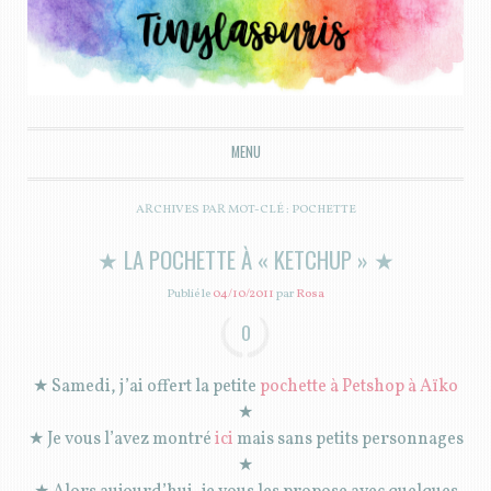
Tiny la souris
MENU
ALLER AU CONTENU PRINCIPAL
ARCHIVES PAR MOT-CLÉ :
POCHETTE
★ LA POCHETTE À « KETCHUP » ★
Publié le
04/10/2011
par
Rosa
0
★ Samedi, j’ai offert la petite
pochette à Petshop à Aïko
★
★ Je vous l’avez montré
ici
mais sans petits personnages
★