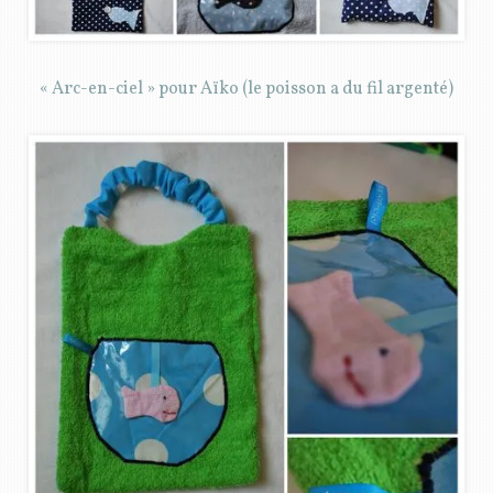
« Arc-en-ciel » pour Aïko (le poisson a du fil argenté)