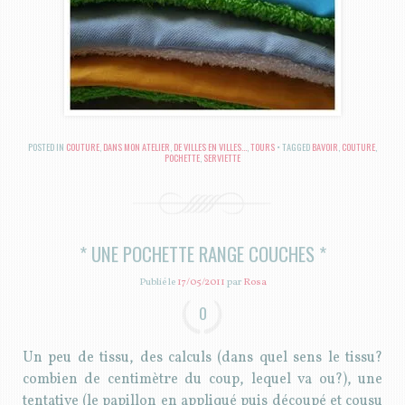
POSTED IN
COUTURE
,
DANS MON ATELIER
,
DE VILLES EN VILLES...
,
TOURS
TAGGED
BAVOIR
,
COUTURE
,
POCHETTE
,
SERVIETTE
* UNE POCHETTE RANGE COUCHES *
Publié le
17/05/2011
par
Rosa
0
Un peu de tissu, des calculs (dans quel sens le tissu?
combien de centimètre du coup, lequel va ou?), une
tentative (le papillon en appliqué puis découpé et cousu