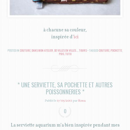
à chacune sa couleur,
inspirée d’
ici
POSTED IN
COUTURE
,
DANS MON ATELIER
,
DE VILLES EN VILLES...
,
TOURS
TAGGED
COUTURE
,
POCHETTE
,
POIS
,
TUTO
* UNE SERVIETTE, SA POCHETTE ET AUTRES
POISSONNERIES *
Publié le
17/05/2011
par
Rosa
0
La serviette aquarium m’a bien inspirée pendant mes