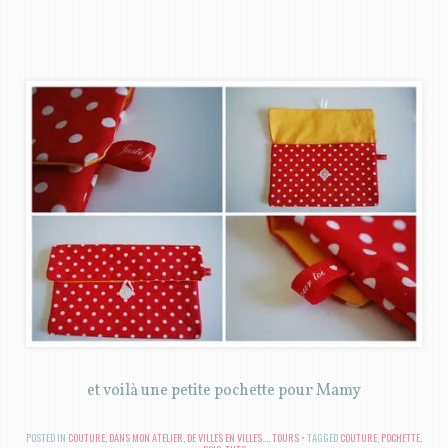
et voilà une petite pochette pour Mamy
POSTED IN
COUTURE
,
DANS MON ATELIER
,
DE VILLES EN VILLES...
,
TOURS
TAGGED
COUTURE
,
POCHETTE
,