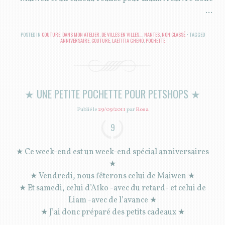
…
POSTED IN
COUTURE
,
DANS MON ATELIER
,
DE VILLES EN VILLES...
,
NANTES
,
NON CLASSÉ
TAGGED
ANNIVERSAIRE
,
COUTURE
,
LAETITIA GHENO
,
POCHETTE
★ UNE PETITE POCHETTE POUR PETSHOPS ★
Publié le
29/09/2011
par
Rosa
9
★ Ce week-end est un week-end spécial anniversaires
★
★ Vendredi, nous fêterons celui de Maiwen ★
★ Et samedi, celui d’Aïko -avec du retard- et celui de
Liam -avec de l’avance ★
★ J’ai donc préparé des petits cadeaux ★