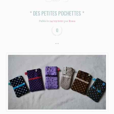
* DES PETITES POCHETTES *
Publié le
24/05/2011
par
Rosa
0
…