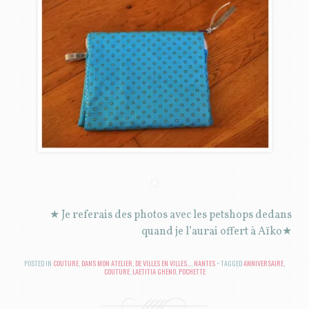
★ Je referais des photos avec les petshops dedans
quand je l’aurai offert à Aïko★
POSTED IN
COUTURE
,
DANS MON ATELIER
,
DE VILLES EN VILLES...
,
NANTES
TAGGED
ANNIVERSAIRE
,
COUTURE
,
LAETITIA GHENO
,
POCHETTE