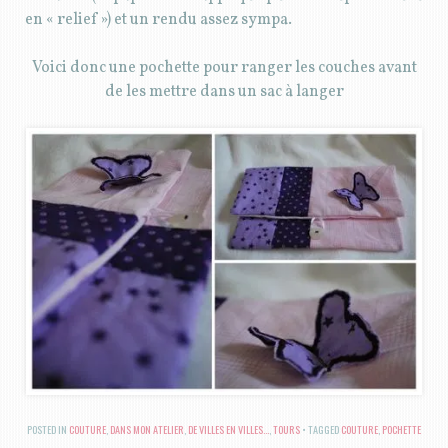
en « relief ») et un rendu assez sympa.
Voici donc une pochette pour ranger les couches avant
de les mettre dans un sac à langer
POSTED IN
COUTURE
,
DANS MON ATELIER
,
DE VILLES EN VILLES...
,
TOURS
TAGGED
COUTURE
,
POCHETTE