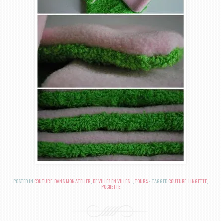
POSTED IN
COUTURE
,
DANS MON ATELIER
,
DE VILLES EN VILLES...
,
TOURS
TAGGED
COUTURE
,
LINGETTE
,
POCHETTE