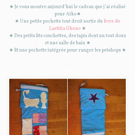
★ Je vous montre aujourd’hui le cadeau que j’ai réalisé
pour Aïko★
★ Une petite pochette tout droit sortie du
livre de
Laetitia Gheno
★
★ Des petits lits couchettes, des tapis dont un tout doux
et une salle de bain ★
★ Et une pochette intégrée pour ranger les petshops ★