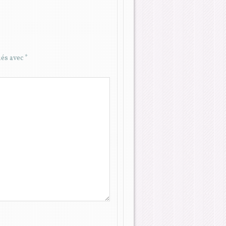
ués avec
*