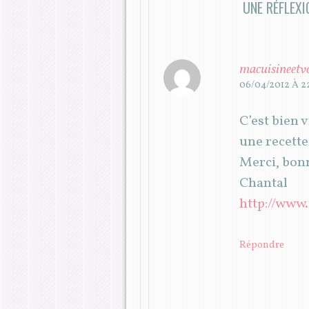
UNE RÉFLEXI
macuisineetv
06/04/2012 À 
C’est bien v
une recett
Merci, bonn
Chantal
http://www
Répondre