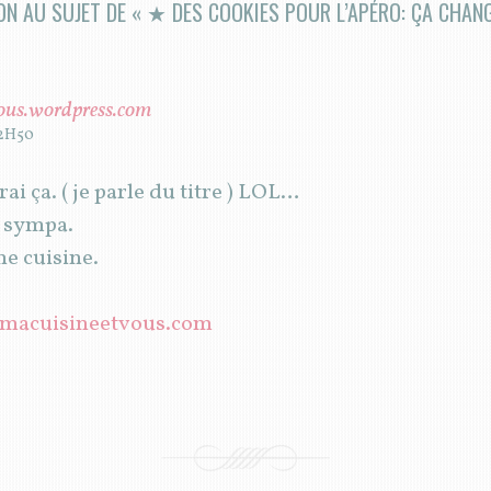
ON AU SUJET DE «
★ DES COOKIES POUR L’APÉRO: ÇA CHA
ous.wordpress.com
22H50
rai ça. ( je parle du titre ) LOL…
e sympa.
e cuisine.
.macuisineetvous.com