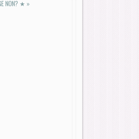
NGE NON? ★
»