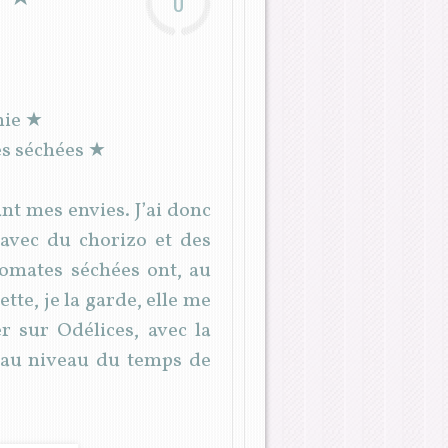
0
mie ★
es séchées ★
nt mes envies. J’ai donc
n avec du chorizo et des
tomates séchées ont, au
tte, je la garde, elle me
r sur Odélices, avec la
al au niveau du temps de