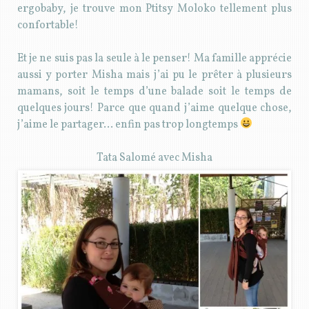
ergobaby, je trouve mon Ptitsy Moloko tellement plus
confortable!
Et je ne suis pas la seule à le penser! Ma famille apprécie
aussi y porter Misha mais j’ai pu le prêter à plusieurs
mamans, soit le temps d’une balade soit le temps de
quelques jours! Parce que quand j’aime quelque chose,
j’aime le partager… enfin pas trop longtemps
Tata Salomé avec Misha