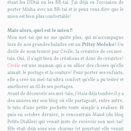
étant les DDtai ou les BB-tai. J’ai déjà eu l’occasion de
porter Misha avec un BB-tai et je peux vous dire que le
mien est bien plus confortable!
Mais alors, quel est le mien?!
Mon mei-tai qui ne me quitte plus, qui m’accompagne
lors de nos grandes balades est un
Ptitsy Moloko!
Un
drôle de nom trouvé par Cécile, la créatrice de ces mei-
tais. Oui, il s’agit bien de créations et donc de créatrice!
Cécile
est une maman qui a su allier des choses qu’elle
aimait: le portage et la couture! Pour porter ses enfants,
elle a créé un mei-tai ultra confort qu’elle a pu tester et
améliorer au fil de ses portages.
Avant de découvrir ses mei-tais, j’étais déjà tombée il y a
des années sur son blog où elle partageait, entre autre,
le tuto d’une petite pochette toute simple à réaliser. Et
puis en octobre dernier, je rencontrais Maud (du blog
Petits Diables) qui venait juste de recevoir son mei-tai!
Elle était déjà sous son charme (et pourtant elle venait