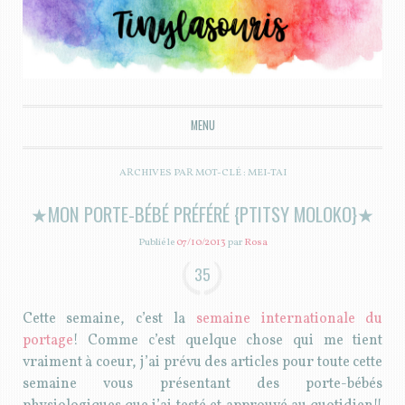
Tiny la souris
MENU
ALLER AU CONTENU PRINCIPAL
ARCHIVES PAR MOT-CLÉ :
MEI-TAI
★MON PORTE-BÉBÉ PRÉFÉRÉ {PTITSY MOLOKO}★
Publié le
07/10/2013
par
Rosa
35
Cette semaine, c’est la
semaine internationale du
portage
! Comme c’est quelque chose qui me tient
vraiment à coeur, j’ai prévu des articles pour toute cette
semaine vous présentant des porte-bébés