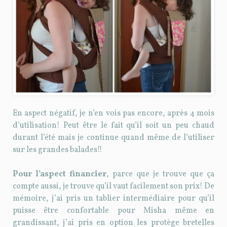
En aspect négatif, je n’en vois pas encore, après 4 mois
d’utilisation! Peut être le fait qu’il soit un peu chaud
durant l’été mais je continue quand même de l’utiliser
sur les grandes balades!!
Pour l’aspect financier
, parce que je trouve que ça
compte aussi, je trouve qu’il vaut facilement son prix! De
mémoire, j’ai pris un tablier intermédiaire pour qu’il
puisse être confortable pour Misha même en
grandissant, j’ai pris en option les protège bretelles