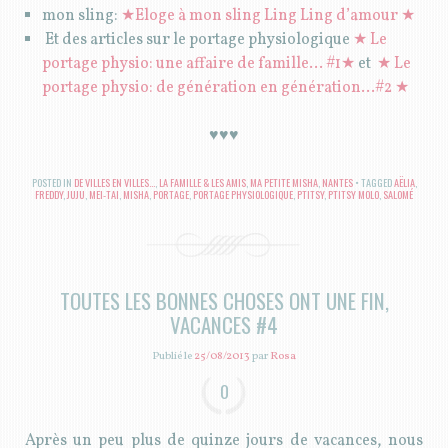
mon sling:
★Eloge à mon sling Ling Ling d’amour ★
Et des articles sur le portage physiologique
★ Le
portage physio: une affaire de famille… #1★
et
★ Le
portage physio: de génération en génération…#2 ★
♥♥♥
POSTED IN
DE VILLES EN VILLES...
,
LA FAMILLE & LES AMIS
,
MA PETITE MISHA
,
NANTES
TAGGED
AËLIA
,
FREDDY
,
JUJU
,
MEI-TAI
,
MISHA
,
PORTAGE
,
PORTAGE PHYSIOLOGIQUE
,
PTITSY
,
PTITSY MOLO
,
SALOMÉ
TOUTES LES BONNES CHOSES ONT UNE FIN,
VACANCES #4
Publié le
25/08/2013
par
Rosa
0
Après un peu plus de quinze jours de vacances, nous