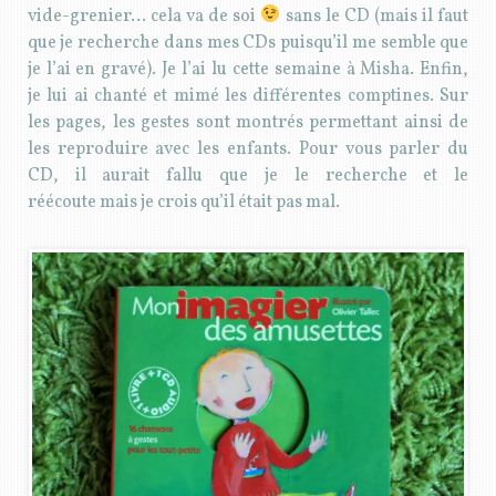
vide-grenier… cela va de soi
sans le CD (mais il faut
que je recherche dans mes CDs puisqu’il me semble que
je l’ai en gravé). Je l’ai lu cette semaine à Misha. Enfin,
je lui ai chanté et mimé les différentes comptines. Sur
les pages, les gestes sont montrés permettant ainsi de
les reproduire avec les enfants. Pour vous parler du
CD, il aurait fallu que je le recherche et le
réécoute mais je crois qu’il était pas mal.