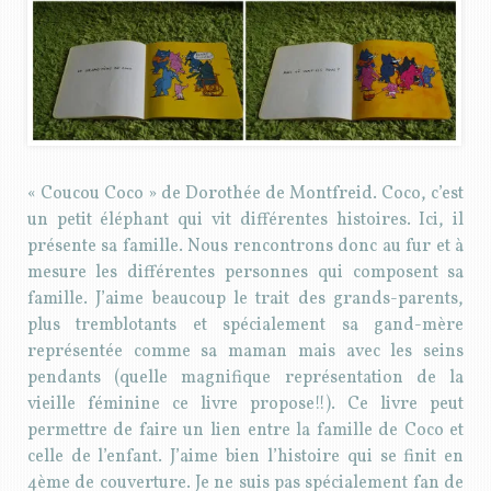
« Coucou Coco » de Dorothée de Montfreid. Coco, c’est
un petit éléphant qui vit différentes histoires. Ici, il
présente sa famille. Nous rencontrons donc au fur et à
mesure les différentes personnes qui composent sa
famille. J’aime beaucoup le trait des grands-parents,
plus tremblotants et spécialement sa gand-mère
représentée comme sa maman mais avec les seins
pendants (quelle magnifique représentation de la
vieille féminine ce livre propose!!). Ce livre peut
permettre de faire un lien entre la famille de Coco et
celle de l’enfant. J’aime bien l’histoire qui se finit en
4ème de couverture. Je ne suis pas spécialement fan de