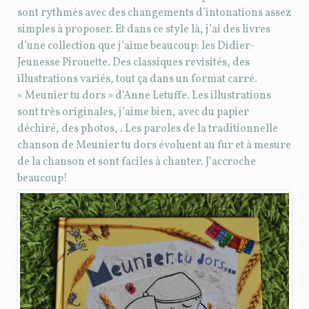
sont rythmés avec des changements d’intonations assez
simples à proposer. Et dans ce style là, j’ai des livres
d’une collection que j’aime beaucoup: les Didier-
Jeunesse Pirouette. Des classiques revisités, des
illustrations variés, tout ça dans un format carré.
« Meunier tu dors » d’Anne Letuffe. Les illustrations
sont très originales, j’aime bien, avec du papier
déchiré, des photos, . Les paroles de la traditionnelle
chanson de Meunier tu dors évoluent au fur et à mesure
de la chanson et sont faciles à chanter. J’accroche
beaucoup!