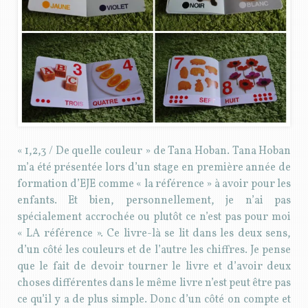
« 1,2,3 / De quelle couleur » de Tana Hoban. Tana Hoban
m’a été présentée lors d’un stage en première année de
formation d’EJE comme « la référence » à avoir pour les
enfants. Et bien, personnellement, je n’ai pas
spécialement accrochée ou plutôt ce n’est pas pour moi
« LA référence ». Ce livre-là se lit dans les deux sens,
d’un côté les couleurs et de l’autre les chiffres. Je pense
que le fait de devoir tourner le livre et d’avoir deux
choses différentes dans le même livre n’est peut être pas
ce qu’il y a de plus simple. Donc d’un côté on compte et