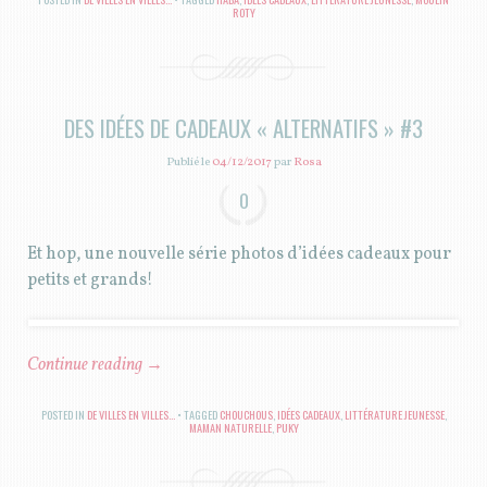
ROTY
DES IDÉES DE CADEAUX « ALTERNATIFS » #3
Publié le
04/12/2017
par
Rosa
0
Et hop, une nouvelle série photos d’idées cadeaux pour
petits et grands!
Continue reading
→
POSTED IN
DE VILLES EN VILLES...
TAGGED
CHOUCHOUS
,
IDÉES CADEAUX
,
LITTÉRATURE JEUNESSE
,
MAMAN NATURELLE
,
PUKY