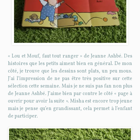
« Lou et Mouf, faut tout ranger » de Jeanne Ashbé. Des
histoires que les petits aiment bien en général. De mon
côté, je trouve que les dessins sont plats, un peu mous.
J’ai l’impression de ne pas être très positive sur cette
sélection cette semaine. Mais je ne suis pas fan non plus
de Jeanne Ashbé. J’aime bien par contre le côté « page à
ouvrir pour avoir la suite ». Misha est encore trop jeune
mais je pense qu’en grandissant, cela permet à l’enfant
de participer.