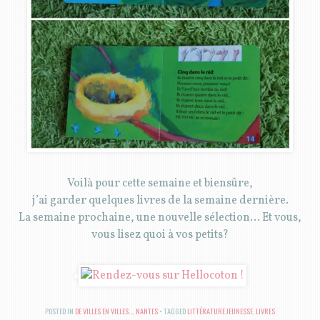
Voilà pour cette semaine et biensûre,
j’ai garder quelques livres de la semaine dernière.
La semaine prochaine, une nouvelle sélection… Et vous,
vous lisez quoi à vos petits?
POSTED IN
DE VILLES EN VILLES...
,
NANTES
TAGGED
LITTÉRATURE JEUNESSE
,
LIVRES