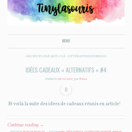
Tiny la souris
MENU
ALLER AU CONTENU PRINCIPAL
ARCHIVES PAR MOT-CLÉ :
LITTÉRATURE JEUNESSE
IDÉES CADEAUX « ALTERNATIFS » #4
Publié le
06/12/2017
par
Rosa
0
Et voilà la suite des idées de cadeaux réunis en article!
Continue reading
→
POSTED IN
DE VILLES EN VILLES...
TAGGED
HABA
,
IDÉES CADEAUX
,
LITTÉRATURE JEUNESSE
,
MOULIN