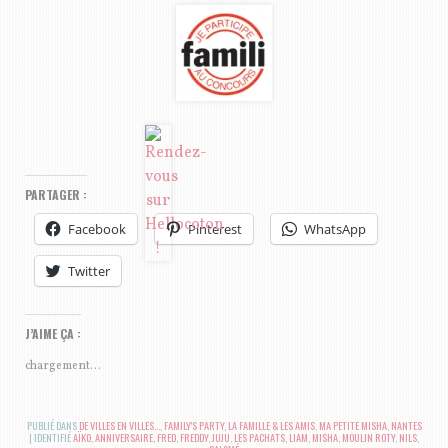
PARTAGER :
Facebook
Pinterest
WhatsApp
Twitter
J’AIME ÇA :
chargement…
PUBLIÉ DANS
DE VILLES EN VILLES...
,
FAMILY'S PARTY
,
LA FAMILLE & LES AMIS
,
MA PETITE MISHA
,
NANTES
|
IDENTIFIÉ
AÏKO
,
ANNIVERSAIRE
,
FRED
,
FREDDY
,
JUJU
,
LES PACHATS
,
LIAM
,
MISHA
,
MOULIN ROTY
,
NILS
,