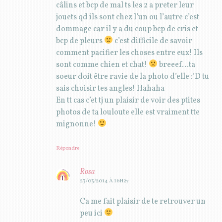
câlins et bcp de mal ts les 2 a preter leur
jouets qd ils sont chez l’un ou l’autre c’est
dommage car il y a du coup bcp de cris et
bcp de pleurs
c’est difficile de savoir
comment pacifier les choses entre eux! Ils
sont comme chien et chat!
breeef…ta
soeur doit être ravie de la photo d’elle :’D tu
sais choisir tes angles! Hahaha
En tt cas c’et tj un plaisir de voir des ptites
photos de ta louloute elle est vraiment tte
mignonne!
Répondre
Rosa
23/03/2014 À 16H27
Ca me fait plaisir de te retrouver un
peu ici