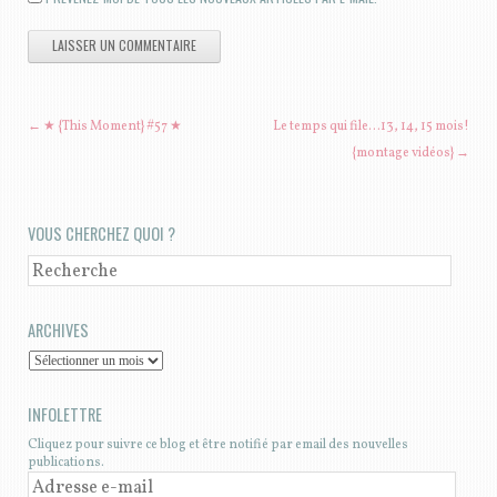
NAVIGATION DES ARTICLES
←
★ {This Moment} #57 ★
Le temps qui file…13, 14, 15 mois!
{montage vidéos}
→
VOUS CHERCHEZ QUOI ?
RECHERCHE
ARCHIVES
A
R
INFOLETTRE
C
Cliquez pour suivre ce blog et être notifié par email des nouvelles
H
publications.
I
A