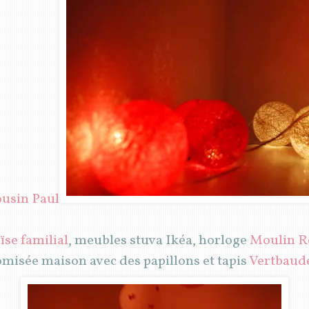
ousin Paul
se familial
, meubles stuva Ikéa, horloge
Moulin R
omisée maison avec des papillons et tapis
Vertbaud