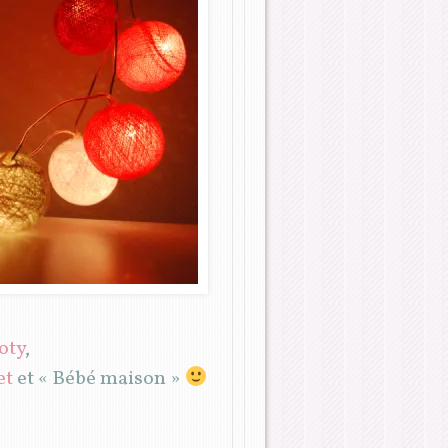
oty
,
et
et « Bébé maison »