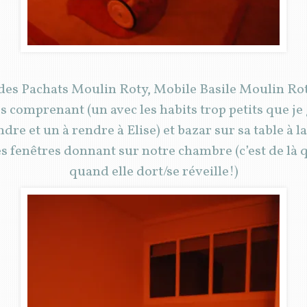
des Pachats Moulin Roty, Mobile Basile Moulin Roty,
s comprenant (un avec les habits trop petits que je
dre et un à rendre à Elise) et bazar sur sa table à l
 les fenêtres donnant sur notre chambre (c’est de là
quand elle dort/se réveille!)