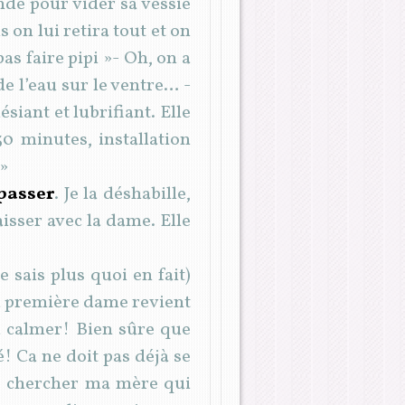
onde pour vider sa vessie
 on lui retira tout et on
as faire pipi »- Oh, on a
de l’eau sur le ventre… -
siant et lubrifiant. Elle
30 minutes, installation
 »
passer
. Je la déshabille,
aisser avec la dame. Elle
e sais plus quoi en fait)
la première dame revient
a calmer! Bien sûre que
é! Ca ne doit pas déjà se
llée chercher ma mère qui