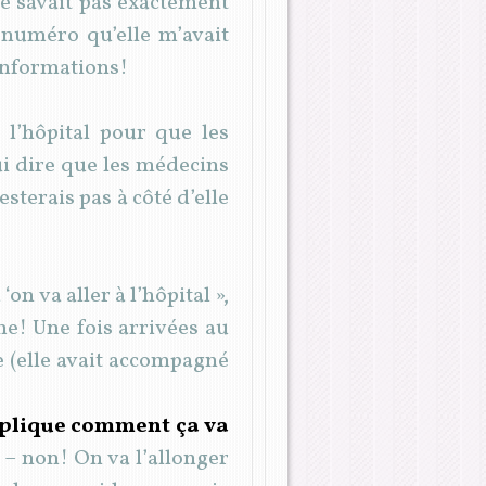
ne savait pas exactement
e numéro qu’elle m’avait
’informations!
 l’hôpital pour que les
lui dire que les médecins
sterais pas à côté d’elle
n va aller à l’hôpital »,
me! Une fois arrivées au
 (elle avait accompagné
xplique comment ça va
 – non! On va l’allonger