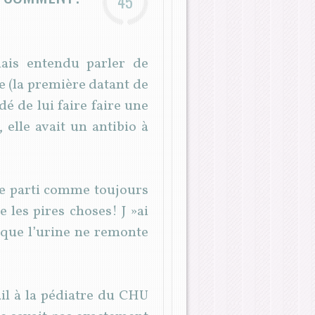
45
mais entendu parler de
e (la première datant de
é de lui faire faire une
 elle avait un antibio à
 le parti comme toujours
e les pires choses! J »ai
er que l’urine ne remonte
ail à la pédiatre du CHU