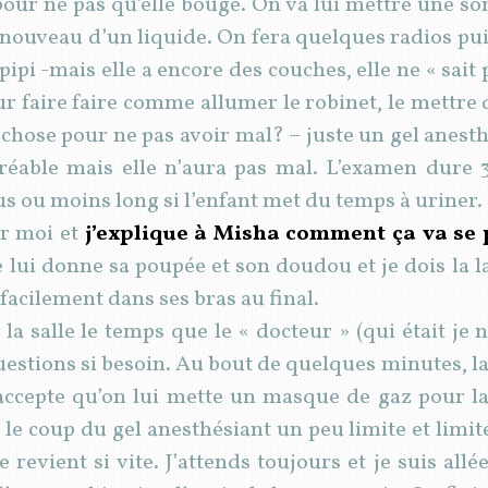
 pour ne pas qu’elle bouge. On va lui mettre une s
 nouveau d’un liquide. On fera quelques radios puis
ipi -mais elle a encore des couches, elle ne « sait p
ur faire faire comme allumer le robinet, le mettre 
 chose pour ne pas avoir mal? – juste un gel anesthé
gréable mais elle n’aura pas mal. L’examen dure 
us ou moins long si l’enfant met du temps à uriner.
ur moi et
j’explique à Misha comment ça va se 
e lui donne sa poupée et son doudou et je dois la l
 facilement dans ses bras au final.
la salle le temps que le « docteur » (qui était je n
uestions si besoin. Au bout de quelques minutes, 
ccepte qu’on lui mette un masque de gaz pour l
é le coup du gel anesthésiant un peu limite et limit
e revient si vite. J’attends toujours et je suis a