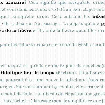
ux urinaire
? Cela signifie que lorsqu’elle urine
t vont dans les reins. C’est dû au petit clapet entre
quer lorsqu’elle urine. Cela entraine les
infec
elle a déjà eu. Au passage, j’ai appris qu’une
p
c de la fièvre
et il y a de la fièvre quand les u
 pour les refluxs urinaires et celui de Misha sera
t jusqu’à ce qu’elle ne mette plus de couches 
tibiotique tout le temps
(Bactrim). Il faut survei
 qui pourrait être une nouvelle infection. Dans c
irurgien. Suivant comment ça évolue, elle sera peut
n point de colle » au niveau du clapet ou une gros
 « raccrocher » à la vessie (bon, je simplifie ce que j