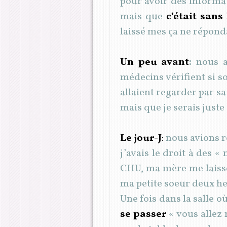
pour avoir des informat
mais que
c’était sans
laissé mes ça ne réponda
Un peu avant
:
nous av
médecins vérifient si so
allaient regarder par sa
mais que je serais juste 
Le jour-J
:
nous avions re
j’avais le droit à des 
CHU, ma mère me laisse
ma petite soeur deux he
Une fois dans la salle o
se passer
« vous allez 