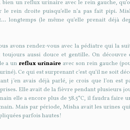
 bien un reflux urinaire avec le rein gauche, qu’o
r le rein droite puisqu’elle n’a pas fait pipi. M
nt… longtemps (le même qu’elle prenait déjà dep
nous avons rendez-vous avec la pédiatre qui la s
t toujours aussi douce et gentille. On découvre
lle a un
reflux urinaire
avec son rein gauche (pou
 uriné). Ce qui est surprenant c’est qu’il ne soit 
nt j’en avais déjà parlé, je crois que l’on est p
prises. Elle avait de la fièvre pendant plusieurs j
emain elle a encore plus de 38.5°C, il faudra fair
emain. Mais par période, Misha avait les urines qui
xpliquées parfois hautes!