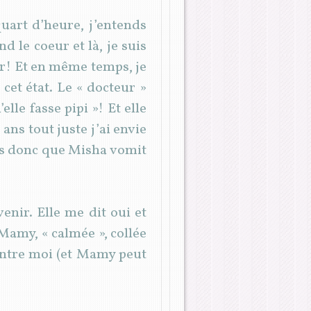
uart d’heure, j’entends
d le coeur et là, je suis
ner! Et en même temps, je
cet état. Le « docteur »
elle fasse pipi »! Et elle
 ans tout juste j’ai envie
ends donc que Misha vomit
venir. Elle me dit oui et
Mamy, « calmée », collée
contre moi (et Mamy peut