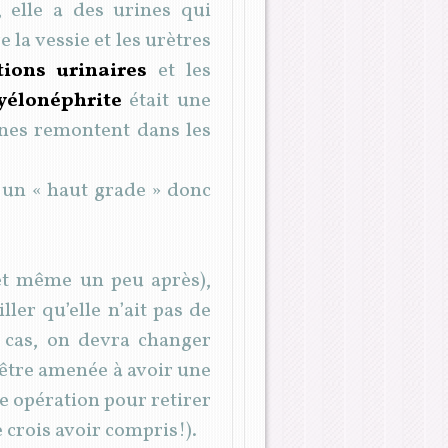
, elle a des urines qui
 la vessie et les urètres
tions urinaires
et les
yélonéphrite
était une
rines remontent dans les
it un « haut grade » donc
(et même un peu après),
ller qu’elle n’ait pas de
e cas, on devra changer
 être amenée à avoir une
se opération pour retirer
e crois avoir compris!).