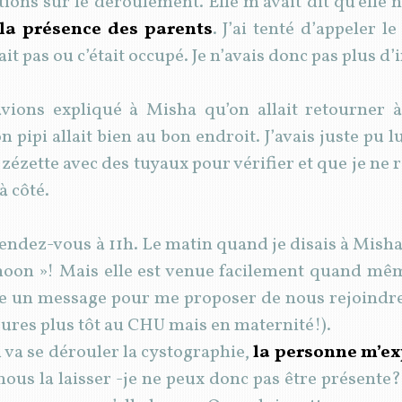
ions sur le déroulement. Elle m’avait dit qu’elle 
 la présence des parents
. J’ai tenté d’appeler l
it pas ou c’était occupé. Je n’avais donc pas plus d
ions expliqué à Misha qu’on allait retourner à
n pipi allait bien au bon endroit. J’avais juste pu 
 zézette avec des tuyaux pour vérifier et que je ne re
à côté.
ndez-vous à 11h. Le matin quand je disais à Misha ‘o
« noon »! Mais elle est venue facilement quand mê
 un message pour me proposer de nous rejoindre
ures plus tôt au CHU mais en maternité!).
ù va se dérouler la cystographie,
la personne m’e
nous la laisser -je ne peux donc pas être présente?