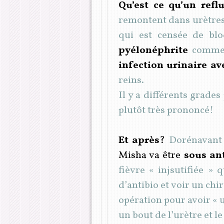
Qu’est ce qu’un refl
remontent dans urètres e
qui est censée de blo
pyélonéphrite
comme 
infection urinaire ave
reins.
Il y a différents grades
plutôt très prononcé!
Et après
?
Dorénavant e
Misha va être
sous an
fièvre « injsutifiée »
d’antibio et voir un ch
opération pour avoir « u
un bout de l’urètre et le